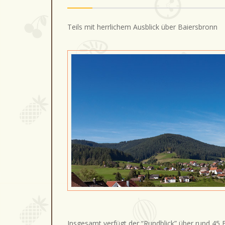
Teils mit herrlichem Ausblick über Baiersbronn
Insgesamt verfügt der “Rundblick” über rund 45 