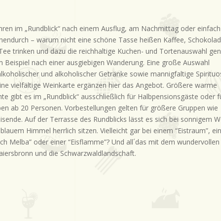
hren im „Rundblick“ nach einem Ausflug, am Nachmittag oder einfach
hendurch – warum nicht eine schöne Tasse heißen Kaffee, Schokola
Tee trinken und dazu die reichhaltige Kuchen- und Tortenauswahl ge
m Beispiel nach einer ausgiebigen Wanderung. Eine große Auswahl
alkoholischer und alkoholischer Getränke sowie mannigfaltige Spiritu
ine vielfältige Weinkarte ergänzen hier das Angebot. Größere warme
hte gibt es im „Rundblick“ ausschließlich für Halbpensionsgäste oder f
en ab 20 Personen. Vorbestellungen gelten für größere Gruppen wie
isende. Auf der Terrasse des Rundblicks lässt es sich bei sonnigem W
 blauem Himmel herrlich sitzen. Vielleicht gar bei einem “Eistraum”, e
sich Melba” oder einer “Eisflamme”? Und all´das mit dem wundervollen 
aiersbronn und die Schwarzwaldlandschaft.