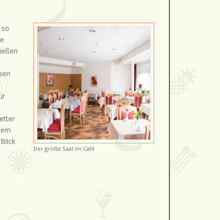
 so
de
nießen
osen
ür
etter
inem
Blick
Der große Saal im Café