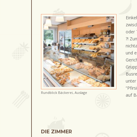
Einke
zwisc
oder 
?! Zu
nicht
und e
Geric
Grupp
Busre
unter
“Pfir
Rundblick Bäckerei, Auslage
auf B
DIE ZIMMER