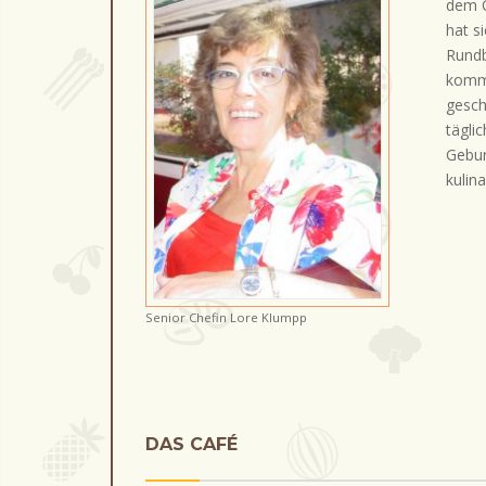
dem C
hat s
Rundb
komme
gesch
tägli
Gebur
kulin
Senior Chefin Lore Klumpp
DAS CAFÉ